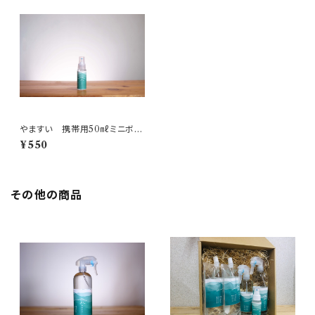
やますい 携帯用50㎖ミニボト
ル
¥550
その他の商品