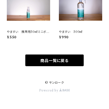
やますい 携帯用50㎖ミニボト
やますい 500㎖
ル
¥550
¥990
商品一覧に戻る
© サンローク
Powered by